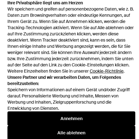
Ihre Privatsphäre liegt uns am Herzen
Startseite
Herren Portemonnaies und Geldbeutel
Fendi
Wir speichern und greifen auf personenbezogene Daten, wie z. B.
Portemonnaies und Geldbeutel
Kartenetui Mit Ff
Daten zum Browsingverhalten oder eindeutige Kennungen, auf
Ihrem Gerät zu. Wenn Sie auf Annehmen klicken, werden die
Tracking-Technologien aktiviert. Wenn Sie auf Alle ablehnen oder
auf Ihre Zustimmung zurückziehen klicken, werden diese
deaktiviert. Wenn Tracker deaktiviert sind, kann es sein, dass
Ihnen einige Inhalte und Werbung angezeigt werden, die für Sie
Hilfe und Informationen
weniger relevant sind. Sie können Ihre Auswahl jederzeit ändern
bzw. Ihre Zustimmung jederzeit zurücknehmen, indem Sie unten
auf der Seite auf den Link zu den Cookie-Einstellungen klicken.
Weitere Einzelheiten finden Sie in unserer
Cookie-Richtlinie
.
Unsere Partner und wir verarbeiten Daten, um Folgendes
bereitzustellen:
Speichern von Informationen auf einem Gerät und/oder Zugriff
darauf. Personalisierte Werbung und Inhalte, Messen von
Werbung und Inhalten, Zielgruppenforschung und die
Entwicklung von Diensten.
Annehmen
Alle ablehnen