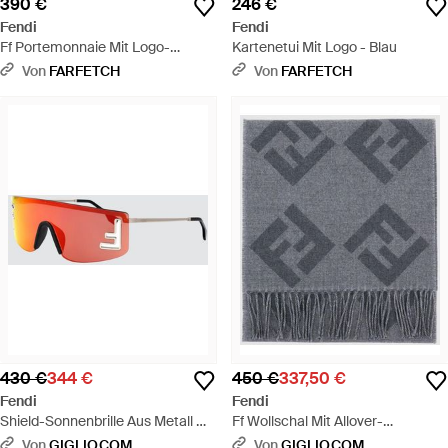
390 €
246 €
Fendi
Fendi
Ff Portemonnaie Mit Logo-
Kartenetui Mit Logo - Blau
Applikation - Schwarz
Von
FARFETCH
Von
FARFETCH
430 €
344 €
450 €
337,50 €
Fendi
Fendi
Shield-Sonnenbrille Aus Metall Mit
Ff Wollschal Mit Allover-
Ff-Monogramm - Rot
Monogramm - Grau
Von
GIGLIO.COM
Von
GIGLIO.COM