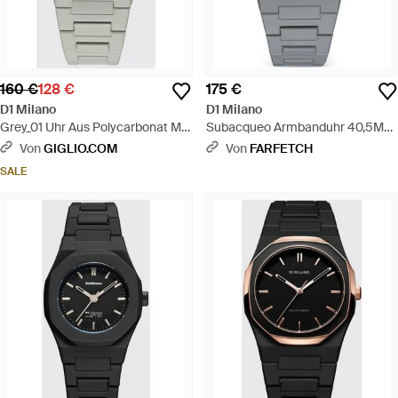
160 €
128 €
175 €
D1 Milano
D1 Milano
Grey_01 Uhr Aus Polycarbonat Mit
Subacqueo Armbanduhr 40,5Mm
Quarzwerk - Mettallic
- Grau
Von
GIGLIO.COM
Von
FARFETCH
SALE