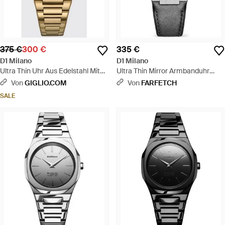
375 €
300 €
335 €
D1 Milano
D1 Milano
Ultra Thin Uhr Aus Edelstahl Mit
Ultra Thin Mirror Armbanduhr
Entspiegeltem Saphirglas -
34Mm - Grau
Von
GIGLIO.COM
Von
FARFETCH
Mettallic
SALE