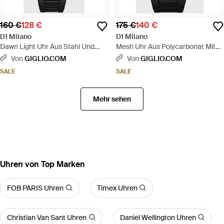
160 €
128 €
175 €
140 €
D1 Milano
D1 Milano
Dawn Light Uhr Aus Stahl Und
Mesh Uhr Aus Polycarbonat Mit
Polycarbonat Mit Quarzwerk -
Roségold-Finish - Schwarz
Von
GIGLIO.COM
Von
GIGLIO.COM
Schwarz
SALE
SALE
Mehr sehen
Uhren von Top Marken
FOB PARIS Uhren
Timex Uhren
Christian Van Sant Uhren
Daniel Wellington Uhren