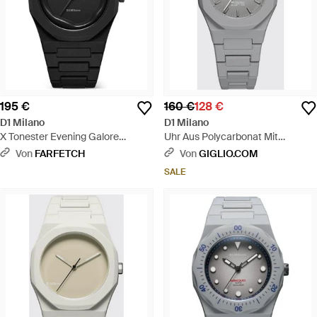
195 €
160 €
128 €
D1 Milano
D1 Milano
X Tonester Evening Galore
Uhr Aus Polycarbonat Mit
Armbanduhr 40,5Mm - Schwarz
Stahlgehäuse Und Entspiegeltem
Von
FARFETCH
Von
GIGLIO.COM
Saphirglas - Grau
SALE