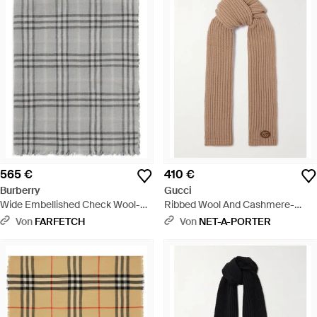
565 €
410 €
Burberry
Gucci
Wide Embellished Check Wool-
Ribbed Wool And Cashmere-
Silk-Blend Scarf - Grau
Blend Scarf - Natur
Von
FARFETCH
Von
NET-A-PORTER