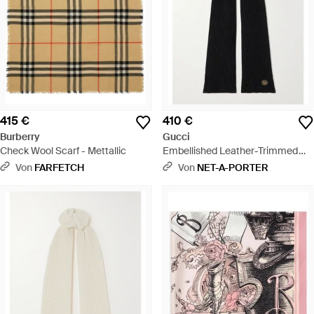
415 €
410 €
Burberry
Gucci
Check Wool Scarf - Mettallic
Embellished Leather-Trimmed
Ribbed Wool And Cashmere-
Von
FARFETCH
Von
NET-A-PORTER
Blend Scarf - Schwarz