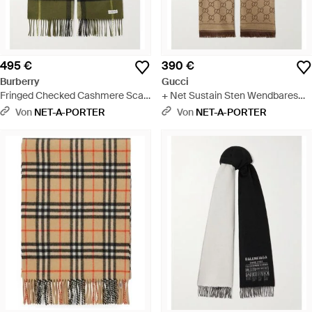
495 €
390 €
Burberry
Gucci
Fringed Checked Cashmere Scarf
+ Net Sustain Sten Wendbares
- Grün
Tuch Aus Biowolle Mit
Von
NET-A-PORTER
Von
NET-A-PORTER
Intarsienmuster - Braun