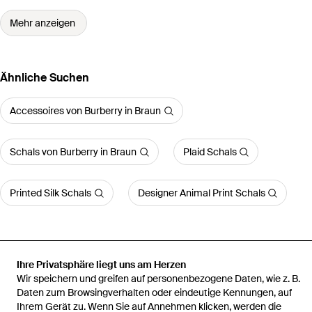
Mehr anzeigen
Ähnliche Suchen
Accessoires von Burberry in Braun
Schals von Burberry in Braun
Plaid Schals
Printed Silk Schals
Designer Animal Print Schals
Ihre Privatsphäre liegt uns am Herzen
Startseite
Damen Schals
Burberry Schals
Net Sustain Fringed
Wir speichern und greifen auf personenbezogene Daten, wie z. B.
Checked Cashmere Scarf
Daten zum Browsingverhalten oder eindeutige Kennungen, auf
Ihrem Gerät zu. Wenn Sie auf Annehmen klicken, werden die