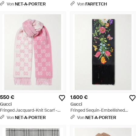
Mit Verzierung - Natur
Mehrfarbig
Von
NET-A-PORTER
Von
FARFETCH
550 €
1.600 €
Gucci
Gucci
Fringed Jacquard-Knit Scarf -
Fringed Sequin-Embellished
Pink
Floral-Print Silk-Twill Scarf -
Von
NET-A-PORTER
Von
NET-A-PORTER
Schwarz