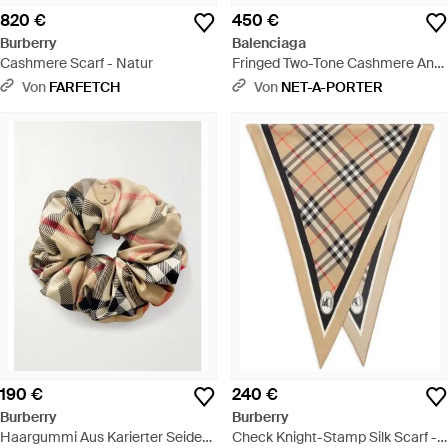
820 €
450 €
Burberry
Balenciaga
Cashmere Scarf - Natur
Fringed Two-Tone Cashmere And
Wool-Blend Jacquard Scarf -
Von
FARFETCH
Von
NET-A-PORTER
Schwarz
190 €
240 €
Burberry
Burberry
Haargummi Aus Karierter Seide
Check Knight-Stamp Silk Scarf -