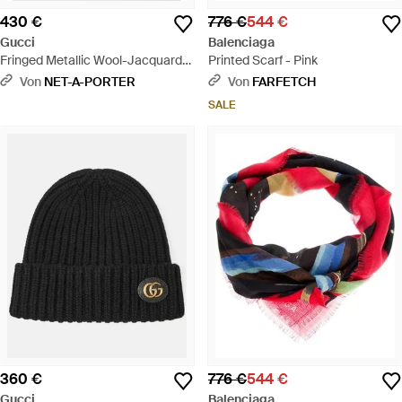
430 €
776 €
544 €
Gucci
Balenciaga
Fringed Metallic Wool-Jacquard
Printed Scarf - Pink
Scarf - Pink
Von
NET-A-PORTER
Von
FARFETCH
SALE
360 €
776 €
544 €
Gucci
Balenciaga