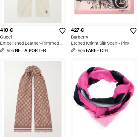
410 €
427 €
Gucci
Burberry
Embellished Leather-Trimmed
Etched Knight Silk Scarf - Pink
Ribbed Wool And Cashmere-
Von
NET-A-PORTER
Von
FARFETCH
Blend Scarf - Weiß