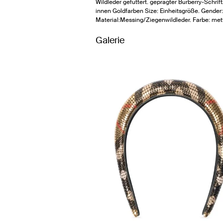
Wildleder gefüttert. geprägter Burberry-Schrif
innen Goldfarben Size: Einheitsgröße. Gender
Material:Messing/Ziegenwildleder. Farbe: mett
Galerie