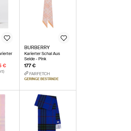
BURBERRY
rierter
Karierter Schal Aus
Seide - Pink
5 €
177 €
rt)
FARFETCH
GERINGE BESTÄNDE