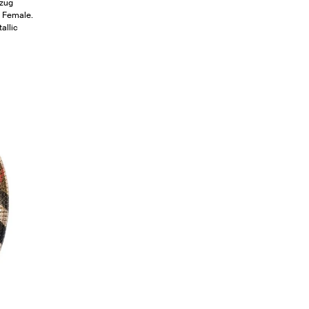
tzug
: Female.
allic