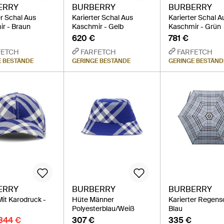
ERRY
BURBERRY
BURBERRY
er Schal Aus
Karierter Schal Aus
Karierter Schal A
r - Braun
Kaschmir - Gelb
Kaschmir - Grün
620 €
781 €
FETCH
FARFETCH
FARFETCH
E BESTÄNDE
GERINGE BESTÄNDE
GERINGE BESTÄND
ERRY
BURBERRY
BURBERRY
it Karodruck -
Hüte Männer
Karierter Regens
Polyesterblau/Weiß
Blau
344 €
307 €
335 €