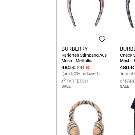
BURBERRY
BURB
Kariertes Stirnband Aus
Check S
Mesh - Mettallic
Mesh - 
480 €
241 €
480 €
(um 50% reduziert)
(um 50
FARFETCH
FAR
SALE
SALE