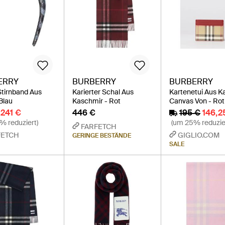
ERRY
BURBERRY
BURBERRY
tirnband Aus
Karierter Schal Aus
Kartenetui Aus Ka
Blau
Kaschmir - Rot
Canvas Von - Rot
241 €
446 €
195 €
146,2
% reduziert)
(um 25% reduzie
FARFETCH
FETCH
GIGLIO.COM
GERINGE BESTÄNDE
SALE