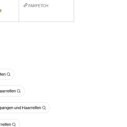
FARFETCH
E
fen
arreifen
pangen und Haarreifen
reifen