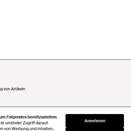
 von Artikeln
 um Folgendes bereitzustellen:
 Daten nicht verkaufen oder
Annehmen
t und/oder Zugriff darauf.
en von Werbung und Inhalten,