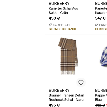
BURBERRY
BURB
Karierter Schal Aus
Kariert
Seide - Grün
Kaschmi
450 €
547 €
FARFETCH
FAR
GERINGE BESTÄNDE
GERING
BURBERRY
BURB
Brauner Fransen Detail
Kappe M
Rechteck Schal - Natur
Blau
495 €
413 €