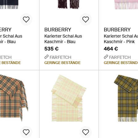
ERRY
BURBERRY
BURBERRY
er Schal Aus
Karierter Schal Aus
Karierter Schal A
r - Blau
Kaschmir - Blau
Kaschmir - Pink
535 €
464 €
FETCH
FARFETCH
FARFETCH
E BESTÄNDE
GERINGE BESTÄNDE
GERINGE BESTÄND