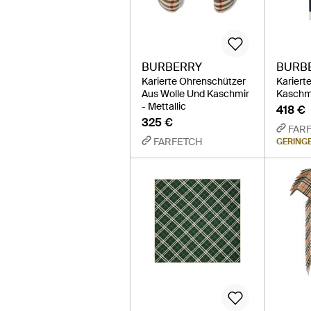
BURBERRY
BURB
Karierte Ohrenschützer
Kariert
Aus Wolle Und Kaschmir
Kaschmi
- Mettallic
418 €
325 €
FAR
FARFETCH
GERING